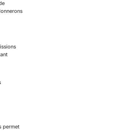
de
donnerons
issions
tant
s
s permet