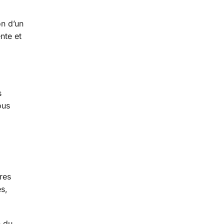
on d’un
nte et
s
ous
res
es,
n du