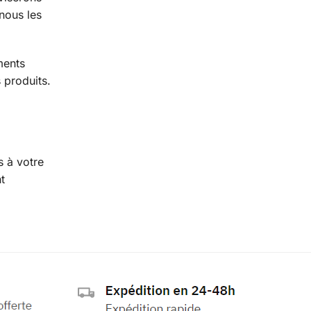
 nous les
ments
 produits.
s à votre
t