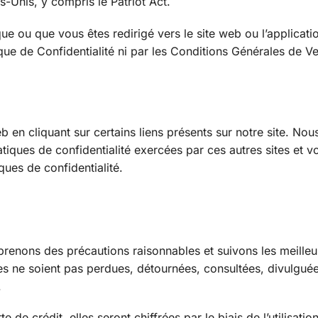
ts-Unis, y compris le Patriot Act.
que ou que vous êtes redirigé vers le site web ou l’applicati
tique de Confidentialité ni par les Conditions Générales de Ve
b en cliquant sur certains liens présents sur notre site. Nou
iques de confidentialité exercées par ces autres sites et v
ques de confidentialité.
renons des précautions raisonnables et suivons les meilleu
les ne soient pas perdues, détournées, consultées, divulgué
.
de crédit, elles seront chiffrées par le biais de l’utilisatio