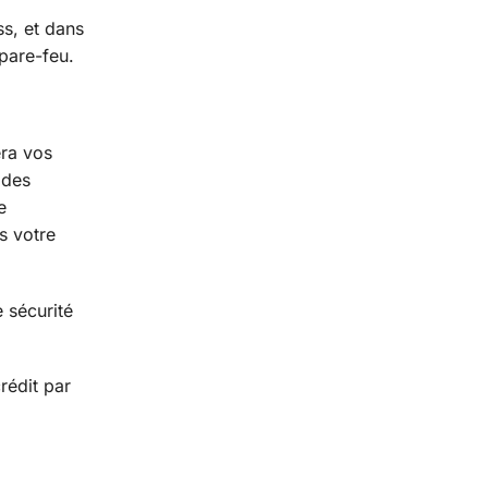
s, et dans
pare-feu.
era vos
 des
e
s votre
 sécurité
.
rédit par