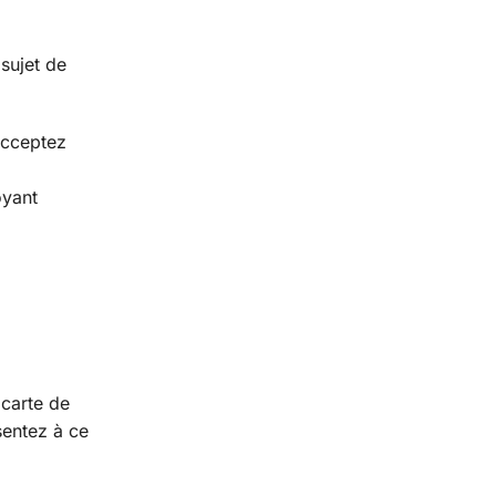
sujet de
acceptez
oyant
 carte de
sentez à ce