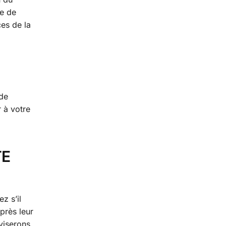
de de
ces de la
 de
 à votre
TE
z s’il
près leur
viserons