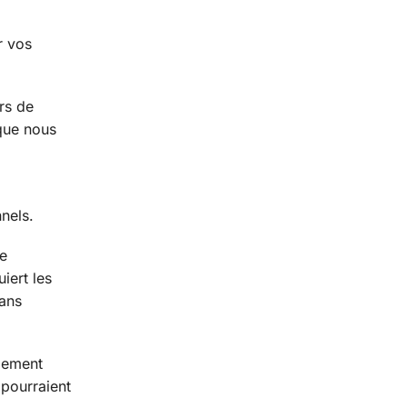
r vos
rs de
 que nous
nels.
ne
iert les
dans
aiement
 pourraient