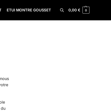
T
ETUI MONTRE GOUSSET
0,00
€
0
Recherche
 nous
votre
ole
 du